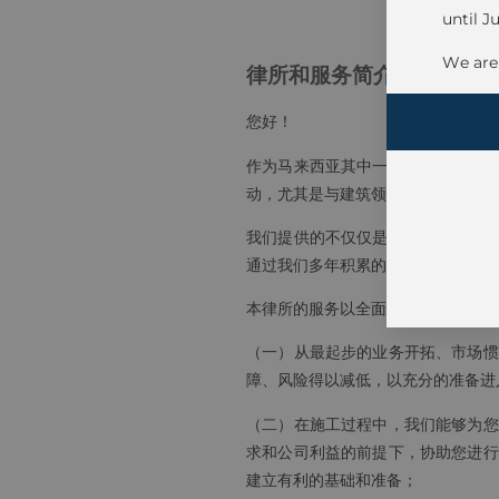
until J
We are 
律所和服务简介
您好！
作为马来西亚其中一家最大型专注于
动，尤其是与建筑领域有关的法律服
我们提供的不仅仅是基本和传统的法
通过我们多年积累的经验和对于这领
本律所的服务以全面性和一站式服务
（一）从最起步的业务开拓、市场惯
障、风险得以减低，以充分的准备进
（二）在施工过程中，我们能够为您
求和公司利益的前提下，协助您进行
建立有利的基础和准备；