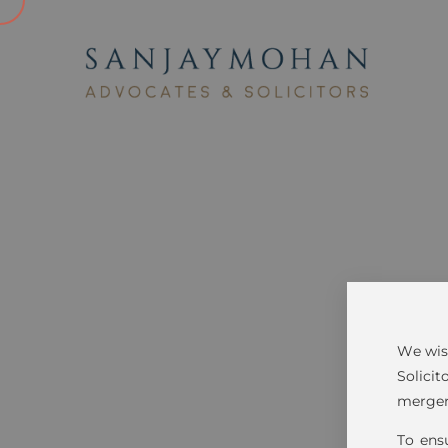
We wish
Solicit
merger
To ensu