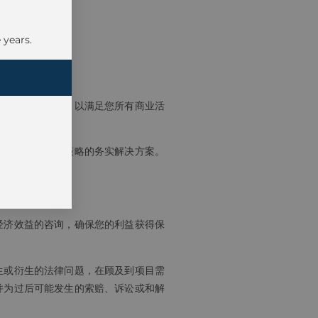
 years.
佳性价比的服务，以满足您所有商业活
您的商业目标和策略的务实解决方案。
力量。
经济效益的咨询，确保您的利益获得保
生或衍生的法律问题，在顾及到项目需
并为过后可能发生的索赔、诉讼或和解