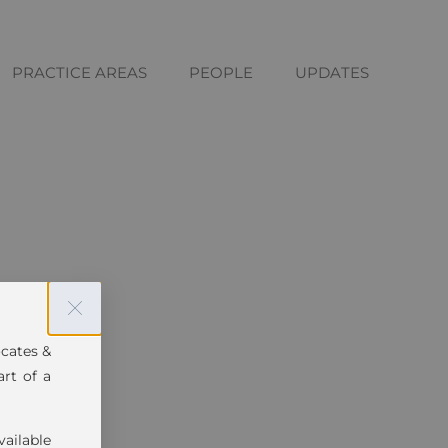
PRACTICE AREAS
PEOPLE
UPDATES
ocates &
art of a
vailable