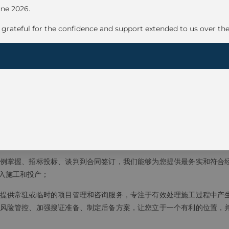
une 2026.
grateful for the confidence and support extended to us over the
建筑业务的律师事务所，我们坚信我们可以为您提供全方位、专业和最
务需求。
律问题答复服务。我们的服务要旨是为您提供一个度身定制，并且符合
域的深切认知，我们确信能够迎合您的需求，为您的业务开拓和发展贡献
为主轴，涵盖了整个建筑活动周期由始至终的每一环。
例掌握、招标投标、谈判到合同签订，我们能够为您提供最务实和符合
入施工和投产；
提供常驻或临时的项目管理和咨询服务，专注于有效处理施工过程中产
风险管控、加强搜证准备、制定后备方案，让您立于一个有利的位置，